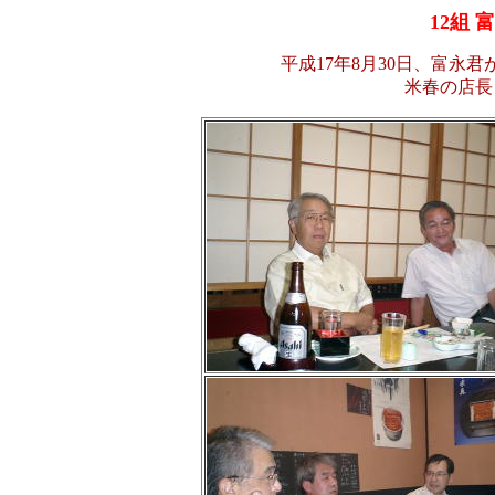
12組
平成17年8月30日、富永
米春の店長