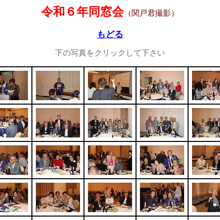
令和６年同窓会
（関戸君撮影）
もどる
下の写真をクリックして下さい