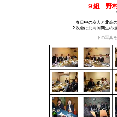
９組 野
春日中の友人と北高
２次会は北高同期生の
下の写真